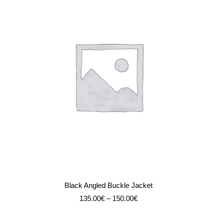
Dieses
AUSFÜHRUNG WÄHLEN
Produkt
Black Angled Buckle Jacket
weist
mehrere
135.00
€
–
150.00
€
Varianten
auf.