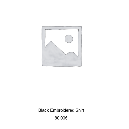
IN DEN WARENKORB
Black Embroidered Shirt
90.00
€