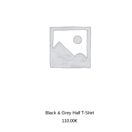
IN DEN WARENKORB
Black & Grey Half T-Shirt
110.00
€