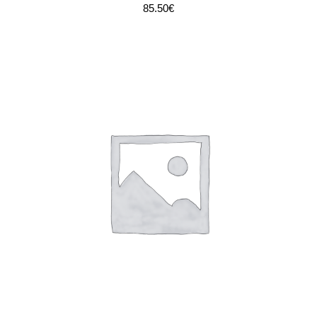
85.50
€