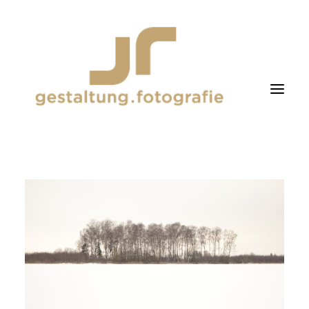
fotografie
gestaltung
about me
NATUR
WINTERWALD