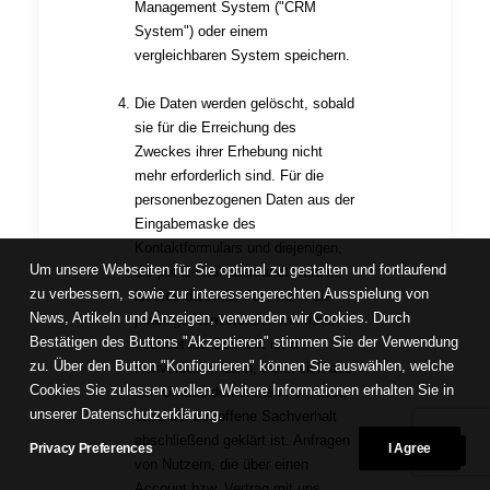
Management System ("CRM
System") oder einem
vergleichbaren System speichern.
Die Daten werden gelöscht, sobald
sie für die Erreichung des
Zweckes ihrer Erhebung nicht
mehr erforderlich sind. Für die
personenbezogenen Daten aus der
Eingabemaske des
Kontaktformulars und diejenigen,
Um unsere Webseiten für Sie optimal zu gestalten und fortlaufend
die per E-Mail übersandt wurden,
zu verbessern, sowie zur interessengerechten Ausspielung von
ist dies dann der Fall, wenn die
News, Artikeln und Anzeigen, verwenden wir Cookies. Durch
jeweilige Konversation mit Ihnen
Bestätigen des Buttons "Akzeptieren" stimmen Sie der Verwendung
beendet ist. Beendet ist die
zu. Über den Button "Konfigurieren" können Sie auswählen, welche
Konversation dann, wenn sich aus
Cookies Sie zulassen wollen. Weitere Informationen erhalten Sie in
den Umständen entnehmen lässt,
unserer Datenschutzerklärung.
dass der betroffene Sachverhalt
abschließend geklärt ist. Anfragen
Privacy Preferences
I Agree
von Nutzern, die über einen
Account bzw. Vertrag mit uns