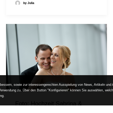
by Julia
rbessern, sowie zur interessengerechten Ausspielung von News, Artikeln und
Verwendung zu. Über den Button "Konfigurieren" können Sie auswählen, welc
ung.
Foto: Hochzeit Sabrina &
Hardy_Hardy hinter Sabrina