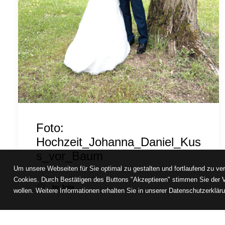
Foto:
Hochzeit_Johanna_Daniel_Kus
s_vor_Baum
Um unsere Webseiten für Sie optimal zu gestalten und fortlaufend zu ve
Cookies. Durch Bestätigen des Buttons "Akzeptieren" stimmen Sie der 
by Julia
wollen. Weitere Informationen erhalten Sie in unserer Datenschutzerklär